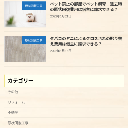
ペット禁止の部屋でペット飼育 退去時
原状回復工事
の原状回復費用は借主に請求できる？
2022年1月21日
タバコのヤニによるクロス汚れの貼り替
原状回復工事
え費用は借主に請求できる？
2022年1月18日
カテゴリー
その他
リフォーム
不動産
原状回復工事