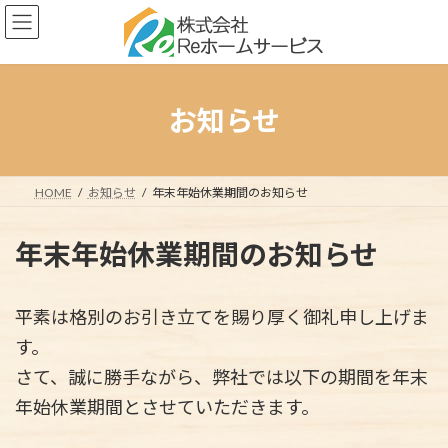
コ
ナ
ン
ビ
テ
ゲ
ン
ー
ツ
シ
へ
ョ
お知らせ
ス
ン
キ
に
ッ
移
プ
動
HOME
お知らせ
年末年始休業期間のお知らせ
年末年始休業期間のお知らせ
平素は格別のお引き立てを賜り厚く御礼申し上げま
す。
さて、誠に勝手ながら、弊社では以下の期間を年末
年始休業期間とさせていただきます。